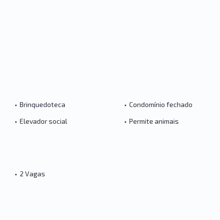
•
Brinquedoteca
•
Condomínio fechado
•
Elevador social
•
Permite animais
•
2 Vagas