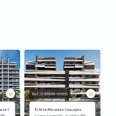
Ref.:
O-65600-101055
ase 1
El Arte Moradas Concepto
/PR
Campo Comprido - Curitiba/PR