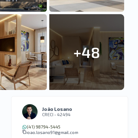
+
48
João Losano
CRECI -
42494
(41) 98794-5445
joao.losano91@gmail.com