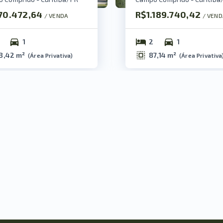
70.472,64
R$1.189.740,42
/ 
VENDA
/ 
VEND
1
2
1
8,42 m²
87,14 m²
(
Área Privativa
)
(
Área Privativa