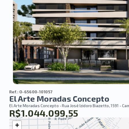
Ref.:
O-65600-101057
El Arte Moradas Concepto
El Arte Moradas Concepto -
Rua José Izidoro Biazetto, 1591 - C
R$1.044.099,55
+