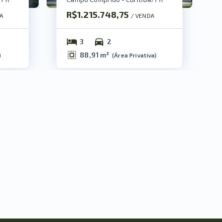
R$1.215.748,75
A
/ 
VENDA
3
2
88,91 m²
)
(
Área Privativa
)