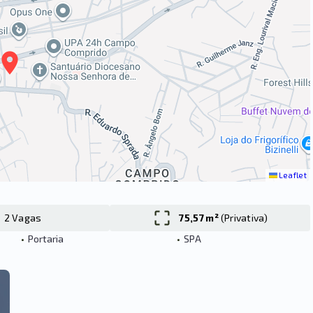
Leaflet
2 Vagas
75,57 m²
(
Privativa
)
•
Portaria
•
SPA