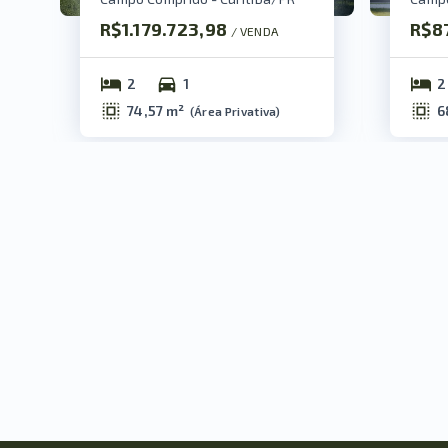
R$1.179.723,98
R$8
/ 
VENDA
2
1
2
74,57 m²
6
(
Área Privativa
)