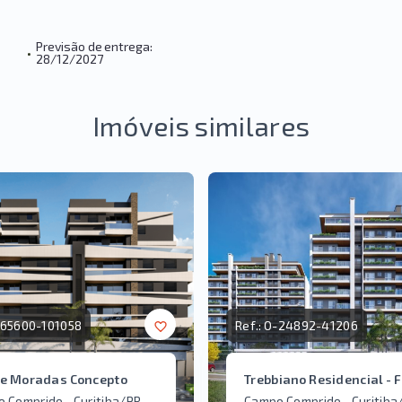
Previsão de entrega:
•
28/12/2027
Imóveis similares
65600-101058
Ref.:
O-24892-41206
te Moradas Concepto
Trebbiano Residencial - F
 Comprido - Curitiba/PR
Campo Comprido - Curitiba