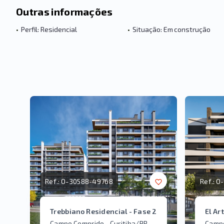
Outras informações
•
Perfil: Residencial
•
Situação: Em construção
Ref.:
O-30588-49768
Ref.:
O-
Trebbiano Residencial - Fase 2
El Ar
Campo Comprido - Curitiba/PR
Campo