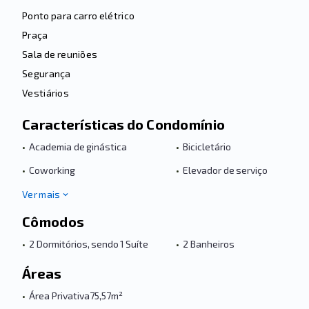
Ponto para carro elétrico
Praça
Sala de reuniões
Segurança
Vestiários
Características do Condomínio
•
Academia de ginástica
•
Bicicletário
•
Coworking
•
Elevador de serviço
Ver mais
Cômodos
•
2 Dormitórios, sendo 1 Suíte
•
2 Banheiros
Áreas
•
Área Privativa
75,57m²