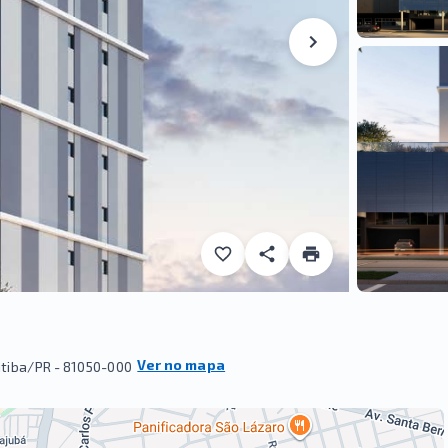
Ver no mapa
itiba/PR
- 81050-000