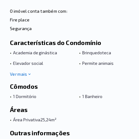
O imóvel conta também com:
Fire place
Segurança
Características do Condomínio
•
Academia de ginástica
•
Brinquedoteca
•
Elevador social
•
Permite animais
Ver mais
Cômodos
•
1 Dormitório
•
1 Banheiro
Áreas
•
Área Privativa
25,24m²
Outras informações