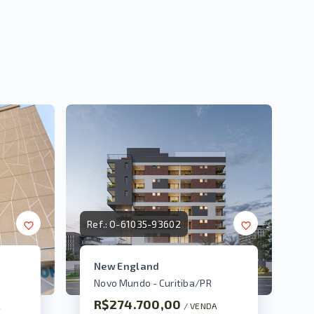
Ref.:
O-61035-93602
New England
Novo Mundo - Curitiba/PR
R$274.700,00
A
/ 
VENDA