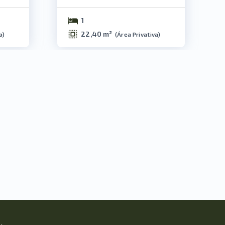
1
22,40 m²
a
)
(
Área Privativa
)