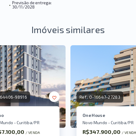
Previsão de entrega:
•
30/11/2028
Imóveis similares
-64406-98916
Ref.:
O-16647-27283
no
One House
Mundo - Curitiba/PR
Novo Mundo - Curitiba/PR
57.100,00
R$347.900,00
/ 
VENDA
/ 
VEND