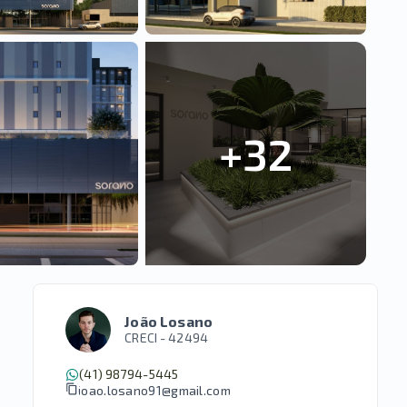
+
32
João Losano
CRECI -
42494
(41) 98794-5445
joao.losano91@gmail.com