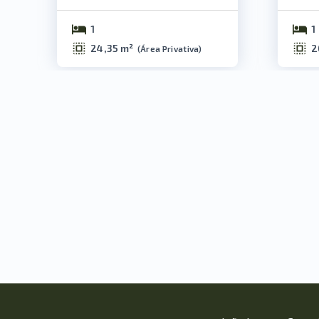
1
1
24,35 m²
2
(
Área Privativa
)