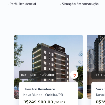
•
Perfil: Residencial
•
Situação: Em construção
Ref.:
O-80196-125008
Ref.:
O
Houston Residence
Sora
Novo Mundo - Curitiba/PR
Novo 
R$249.900,00
R$3
/ 
VENDA