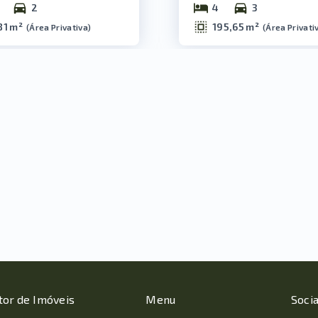
2
4
3
81 m²
195,65 m²
(
Área Privativa
)
(
Área Privati
tor de Imóveis
Menu
Socia