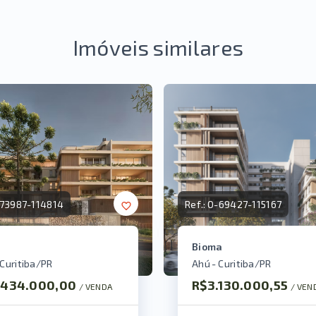
Imóveis similares
73987-114814
Ref.:
O-69427-115167
Bioma
 Curitiba/PR
Ahú - Curitiba/PR
.434.000,00
R$3.130.000,55
/ 
VENDA
/ 
VEN