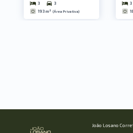
3
3
3
193 m²
1
(
Área Privativa
)
João Losano Corre