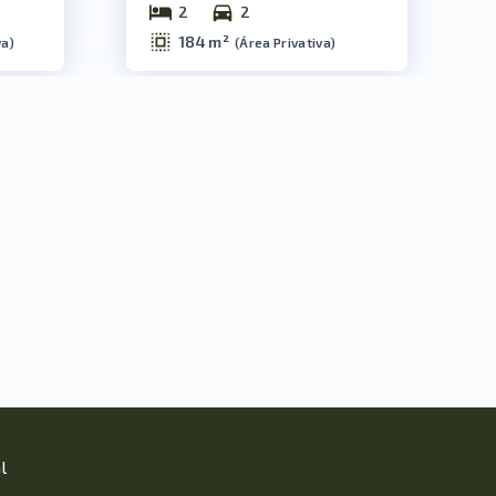
2
2
184 m²
va
)
(
Área Privativa
)
l