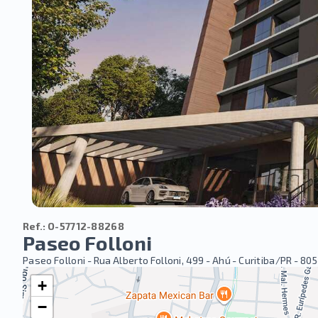
Ref.:
O-57712-88268
Paseo Folloni
Paseo Folloni -
Rua Alberto Folloni, 499 - Ahú - Curitiba/PR
- 80
+
−