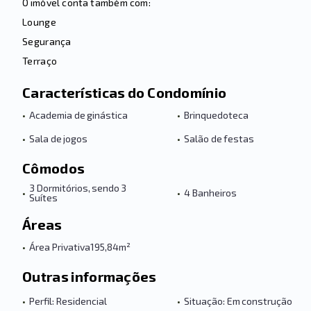
O imóvel conta também com:
Lounge
Segurança
Terraço
Características do Condomínio
•
Academia de ginástica
•
Brinquedoteca
•
Sala de jogos
•
Salão de festas
Cômodos
3 Dormitórios, sendo 3
•
•
4 Banheiros
Suítes
Áreas
•
Área Privativa
195,84m²
Outras informações
•
Perfil: Residencial
•
Situação: Em construção