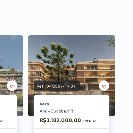
Ref.:
O-73987-114811
Vero
Ahú - Curitiba/PR
R$3.182.000,00
DA
/ 
VENDA