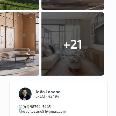
+
21
João Losano
CRECI -
42494
(41) 98794-5445
joao.losano91@gmail.com