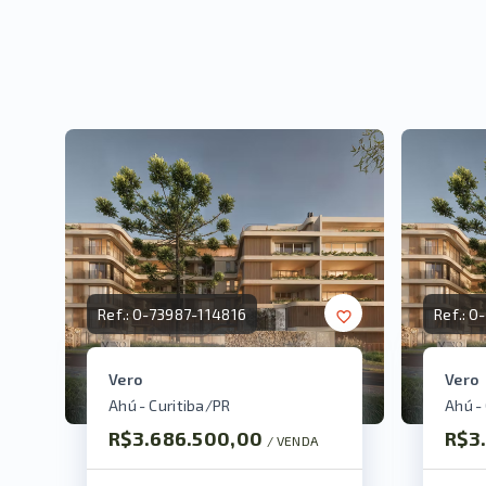
Ref.:
O-73987-114816
Ref.:
O-
Vero
Vero
Ahú - Curitiba/PR
Ahú -
R$3.686.500,00
R$3
/ 
VENDA