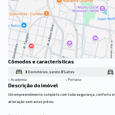
Cômodos e características
3
Dormitórios, sendo
3
Suítes
•
Academia
•
Portaria
Descrição do imóvel
Um empreendimento completo com toda segurança, conforto e laz
alteração sem aviso prévio.