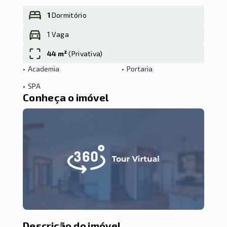
1
Dormitório
1 Vaga
Leaflet
44 m²
(
Privativa
)
•
Academia
•
Portaria
•
SPA
Conheça o imóvel
Descrição do imóvel