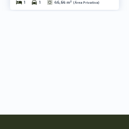
1
1
46,64 m²
(
Área Privativa
)