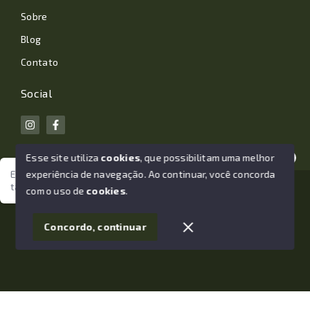
Sobre
Blog
Contato
Social
Esse site utiliza
cookies
, que possibilitam uma melhor
experiência de navegação.
Ao continuar, você concorda
Estamos aqui para te ajudar. Vamos juntos nessa jornada
tão importante da sua vida?
© Copyright 2026 - João Losano Corretor de Imóveis -
com o uso de
cookies
.
Todos os direitos reservados
1
Concordo, continuar
SITE PARA IMOBILIARIA