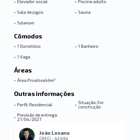
•
Elevador social
•
Piscina adulto
•
Sala de jogos
•
Sauna
•
Solarium
Cômodos
•
1 Dormitório
•
1 Banheiro
•
1 Vaga
Áreas
•
Área Privativa
44m²
Outras informações
Situação: Em
•
Perfil: Residencial
•
construção
Previsão de entrega:
•
27/04/2027
João Losano
CRECI -
42494