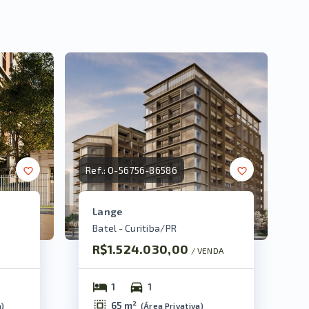
Ref.:
O-56756-86586
Lange
Batel - Curitiba/PR
R$1.524.030,00
/ 
VENDA
1
1
65 m²
a
)
(
Área Privativa
)