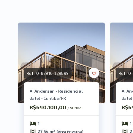
Ref.:
O-82916-129899
Ref.:
O-
A. Andersen - Residencial
A. An
Batel - Curitiba/PR
Batel
R$640.100,00
R$6
/ 
VENDA
1
1
27,54 m²
2
(
Área Privativa
)