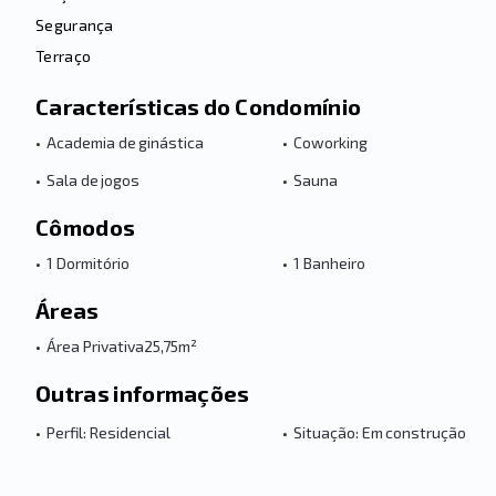
Segurança
Terraço
Características do Condomínio
•
Academia de ginástica
•
Coworking
•
Sala de jogos
•
Sauna
Cômodos
•
1 Dormitório
•
1 Banheiro
Áreas
•
Área Privativa
25,75m²
Outras informações
•
Perfil: Residencial
•
Situação: Em construção