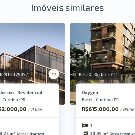
Imóveis similares
82916-129897
Ref.:
O-36360-57111
dersen - Residencial
Oxygen
 - Curitiba/PR
Batel - Curitiba/PR
52.000,00
R$615.000,00
/ 
VENDA
/ 
VENDA
1
8,25 m²
30,35 m²
(
Área Privativa
)
(
Área Privativ