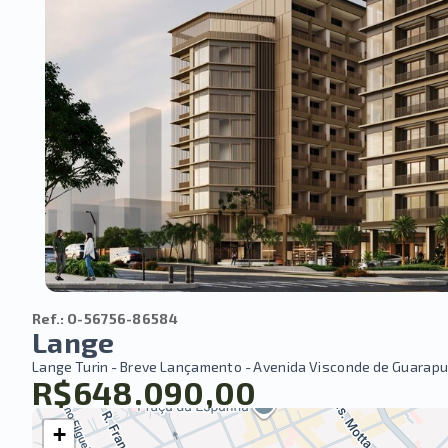
Ref.:
O-56756-86584
Lange
Lange Turin - Breve Lançamento -
Avenida Visconde de Guarapua
R$648.090,00
+