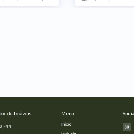
tor de Imóveis
Menu
Socia
Início
001-44
Imóveis