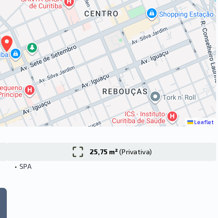
Leaflet
25,75 m²
(
Privativa
)
•
SPA