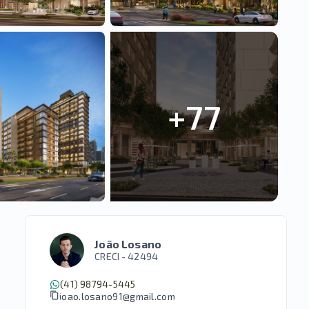
+
77
João Losano
CRECI -
42494
(41) 98794-5445
joao.losano91@gmail.com