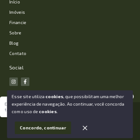
Início
Imóveis
Financie
Sobre
Blog
Contato
Social
Esse site utiliza
cookies
, que possibilitam uma melhor
experiência de navegação.
Ao continuar, você concorda
Estamos aqui para te ajudar. Vamos juntos nessa jornada
tão importante da sua vida?
© Copyright 2026 - João Losano Corretor de Imóveis -
com o uso de
cookies
.
Todos os direitos reservados
1
Concordo, continuar
SITE PARA IMOBILIARIA