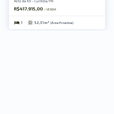
Alto da XV - Curitiba/PR
R$417.915,00
/ 
VENDA
1
52,31 m²
(
Área Privativa
)