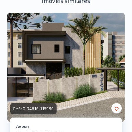
Imóveis similares
Ref.:
O-74616-115990
Aveon