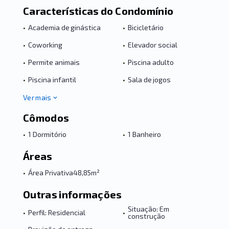
Características do Condomínio
•
Academia de ginástica
•
Bicicletário
•
Coworking
•
Elevador social
•
Permite animais
•
Piscina adulto
•
Piscina infantil
•
Sala de jogos
Ver mais
Cômodos
•
1 Dormitório
•
1 Banheiro
Áreas
•
Área Privativa
48,85m²
Outras informações
Situação: Em
•
Perfil: Residencial
•
construção