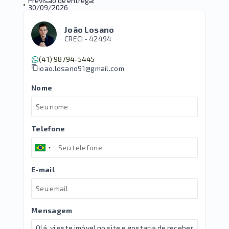
Previsão de entrega:
•
30/09/2026
João Losano
CRECI -
42494
(41) 98794-5445
joao.losano91@gmail.com
Nome
Telefone
E-mail
Mensagem