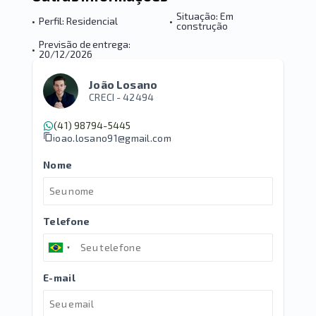
Situação: Em
•
Perfil: Residencial
•
construção
Previsão de entrega:
•
20/12/2026
João Losano
CRECI -
42494
(41) 98794-5445
joao.losano91@gmail.com
Nome
Telefone
E-mail