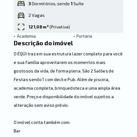
3
Dormitórios, sendo
1
Suíte
2 Vagas
Leaflet
121,08 m²
(
Privativa
)
•
Academia
•
Portaria
Descrição do imóvel
O ÉQÜI traz em sua estrutura lazer completo para você
e sua família aproveitarem os momentos mais
gostosos da vida, de forma plena. São 2 Salões de
Festas sendo 1 com deck e Pub. Além de piscina,
academia completa, brinquedoteca e uma ampla área
verde. Preço e disponibilidade do imóvel sujeitos a
alteração sem aviso prévio.
O imóvel conta também com:
Bar