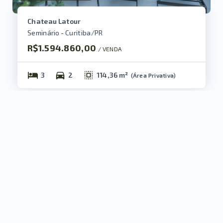
Chateau Latour
Seminário - Curitiba/PR
R$1.594.860,00
/ 
VENDA
3
2
114,36 m²
(
Área Privativa
)