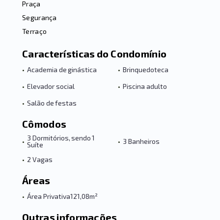
Praça
Segurança
Terraço
Características do Condomínio
•
Academia de ginástica
•
Brinquedoteca
•
Elevador social
•
Piscina adulto
•
Salão de festas
Cômodos
3 Dormitórios, sendo 1
•
•
3 Banheiros
Suíte
•
2 Vagas
Áreas
•
Área Privativa
121,08m²
Outras informações