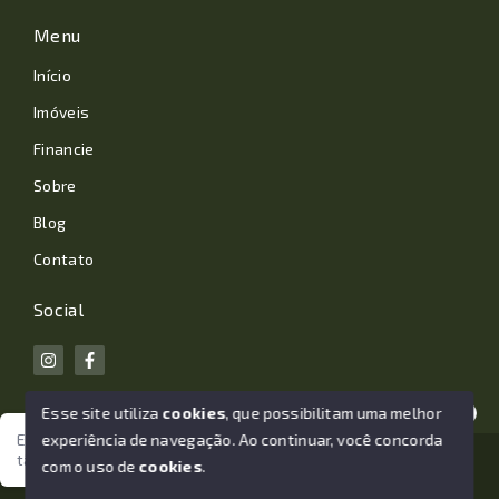
Menu
Início
Imóveis
Financie
Sobre
Blog
Contato
Social
Esse site utiliza
cookies
, que possibilitam uma melhor
experiência de navegação.
Ao continuar, você concorda
Estamos aqui para te ajudar. Vamos juntos nessa jornada
tão importante da sua vida?
© Copyright 2026 - João Losano Corretor de Imóveis -
com o uso de
cookies
.
Todos os direitos reservados