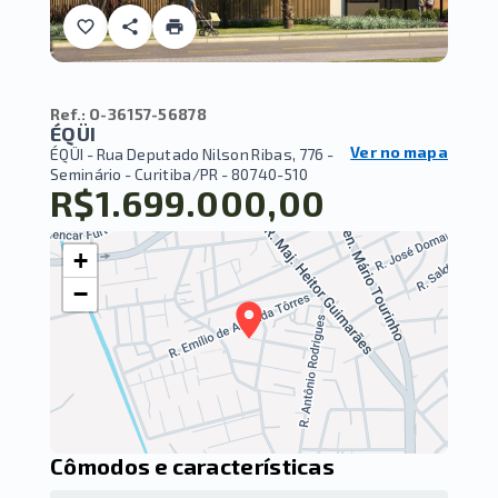
Ref.:
O-36157-56878
ÉQÜI
Ver no mapa
ÉQÜI -
Rua Deputado Nilson Ribas, 776 -
Seminário - Curitiba/PR
- 80740-510
R$1.699.000,00
+
−
Cômodos e características