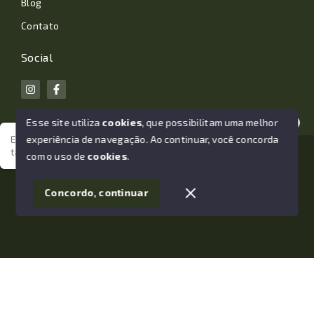
Blog
Contato
Social
Esse site utiliza
cookies
, que possibilitam uma melhor
experiência de navegação.
Ao continuar, você concorda
Estamos aqui para te ajudar. Vamos juntos nessa jornada
tão importante da sua vida?
© Copyright 2026 - João Losano Corretor de Imóveis -
com o uso de
cookies
.
Todos os direitos reservados
1
Concordo, continuar
SITE PARA IMOBILIARIA
Início
Histórico
Favoritos