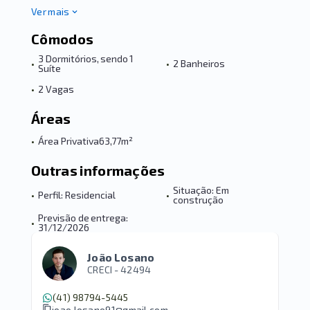
Ver mais
Cômodos
3 Dormitórios, sendo 1
•
•
2 Banheiros
Suíte
•
2 Vagas
Áreas
•
Área Privativa
63,77m²
Outras informações
Situação: Em
•
Perfil: Residencial
•
construção
Previsão de entrega:
•
31/12/2026
João Losano
CRECI -
42494
(41) 98794-5445
joao.losano91@gmail.com