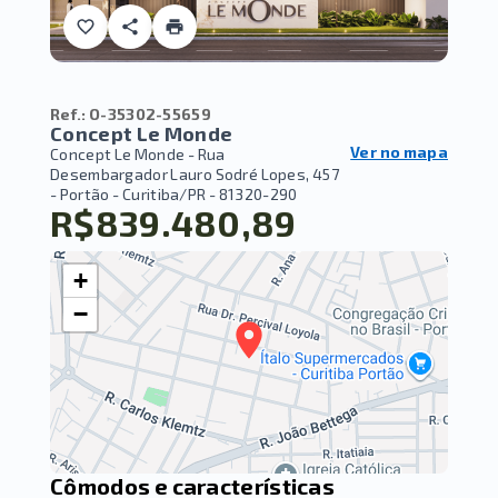
Ref.:
O-35302-55659
Concept Le Monde
Ver no mapa
Concept Le Monde -
Rua
Desembargador Lauro Sodré Lopes, 457
- Portão - Curitiba/PR
- 81320-290
R$839.480,89
+
−
Cômodos e características