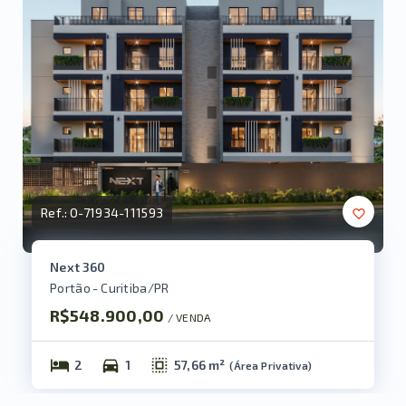
Ref.:
O-71934-111593
Next 360
Portão - Curitiba/PR
R$548.900,00
/ 
VENDA
2
1
57,66 m²
(
Área Privativa
)