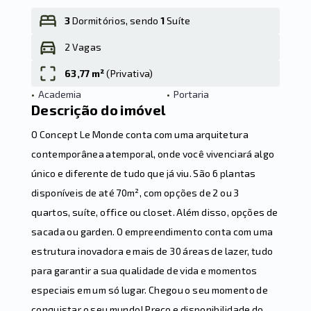
3
Dormitórios, sendo
1
Suíte
2 Vagas
Leaflet
63,77 m²
(
Privativa
)
•
Academia
•
Portaria
Descrição do imóvel
O Concept Le Monde conta com uma arquitetura
contemporânea atemporal, onde você vivenciará algo
único e diferente de tudo que já viu. São 6 plantas
disponíveis de até 70m², com opções de 2 ou 3
quartos, suíte, office ou closet. Além disso, opções de
sacada ou garden. O empreendimento conta com uma
estrutura inovadora e mais de 30 áreas de lazer, tudo
para garantir a sua qualidade de vida e momentos
especiais em um só lugar. Chegou o seu momento de
conquistar o seu mundo! Preço e disponibilidade do