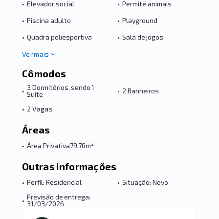
•
Elevador social
•
Permite animais
•
Piscina adulto
•
Playground
•
Quadra poliesportiva
•
Sala de jogos
Ver mais
Cômodos
3 Dormitórios, sendo 1
•
•
2 Banheiros
Suíte
•
2 Vagas
Áreas
•
Área Privativa
79,76m²
Outras informações
•
Perfil: Residencial
•
Situação: Novo
Previsão de entrega:
•
31/03/2026