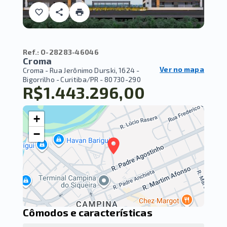
Ref.:
O-28283-46046
Croma
Ver no mapa
Croma -
Rua Jerônimo Durski, 1624 -
Bigorrilho - Curitiba/PR
- 80730-290
R$1.443.296,00
+
−
Cômodos e características