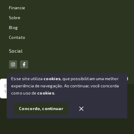
Financie
Sobre
Blog
Contato
Social
Esse site utiliza
cookies
, que possibilitam uma melhor
experiência de navegação.
Ao continuar, você concorda
Estamos aqui para te ajudar. Vamos juntos nessa jornada
tão importante da sua vida?
© Copyright 2026 - João Losano Corretor de Imóveis -
com o uso de
cookies
.
Todos os direitos reservados
1
Concordo, continuar
SITE PARA IMOBILIARIA