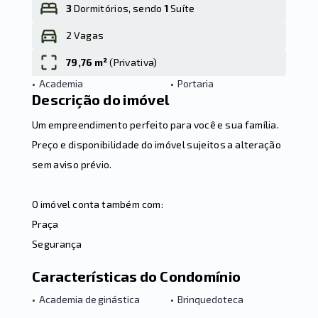
3
Dormitórios, sendo
1
Suíte
2 Vagas
Leaflet
79,76 m²
(
Privativa
)
•
Academia
•
Portaria
Descrição do imóvel
Um empreendimento perfeito para você e sua família.
Preço e disponibilidade do imóvel sujeitos a alteração
sem aviso prévio.
O imóvel conta também com:
Praça
Segurança
Características do Condomínio
•
Academia de ginástica
•
Brinquedoteca