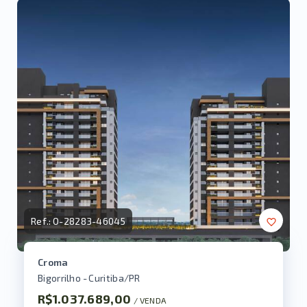
Ref.:
O-28283-46045
Croma
Bigorrilho - Curitiba/PR
R$1.037.689,00
/ 
VENDA