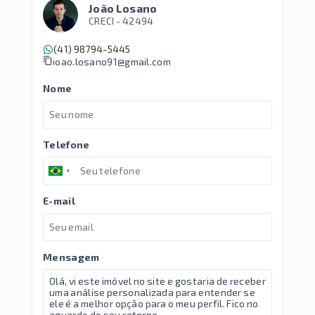
João Losano
CRECI -
42494
(41) 98794-5445
joao.losano91@gmail.com
Nome
Telefone
E-mail
Mensagem