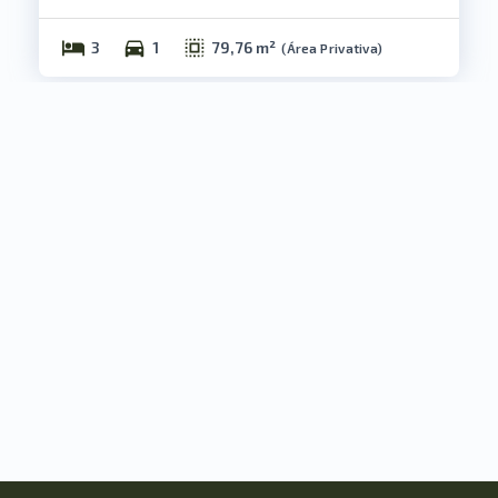
3
1
79,76 m²
(
Área Privativa
)