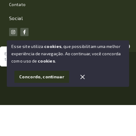
Contato
Social
Esse site utiliza
cookies
, que possibilitam uma melhor
experiência de navegação.
Ao continuar, você concorda
Estamos aqui para te ajudar. Vamos juntos nessa jornada
tão importante da sua vida?
© Copyright 2026 - João Losano Corretor de Imóveis -
com o uso de
cookies
.
Todos os direitos reservados
1
Concordo, continuar
SITE PARA IMOBILIARIA
Início
Histórico
Favoritos