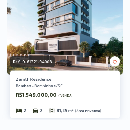
Ref.:
O-61221-94008
Zenith Residence
Bombas - Bombinhas/SC
R$1.549.000,00
/ 
VENDA
2
2
81,25 m²
(
Área Privativa
)