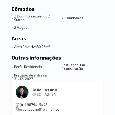
Cômodos
2 Dormitórios, sendo 2
•
•
3 Banheiros
Suítes
•
2 Vagas
Áreas
•
Área Privativa
80,25m²
Outras informações
Situação: Em
•
Perfil: Residencial
•
construção
Previsão de entrega:
•
31/12/2027
João Losano
CRECI -
42494
(41) 98794-5445
joao.losano91@gmail.com