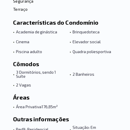
Segurança
Terraço
Características do Condomínio
•
Academia de ginástica
•
Brinquedoteca
•
Cinema
•
Elevador social
•
Piscina adulto
•
Quadra poliesportiva
Cômodos
3 Dormitórios, sendo 1
•
•
2 Banheiros
Suíte
•
2 Vagas
Áreas
•
Área Privativa
176,85m²
Outras informações
Situação: Em
•
Perfil: Residencial
•