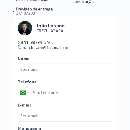
construção
Previsão de entrega:
•
31/10/2031
João Losano
CRECI -
42494
(41) 98794-5445
joao.losano91@gmail.com
Nome
Telefone
E-mail
Mensagem