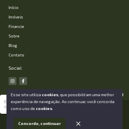
Início
Imóveis
Financie
Sobre
Blog
Contato
Social
Esse site utiliza
cookies
, que possibilitam uma melhor
experiência de navegação.
Ao continuar, você concorda
Estamos aqui para te ajudar. Vamos juntos nessa jornada
tão importante da sua vida?
© Copyright 2026 - João Losano Corretor de Imóveis -
com o uso de
cookies
.
Todos os direitos reservados
1
Concordo, continuar
SITE PARA IMOBILIARIA