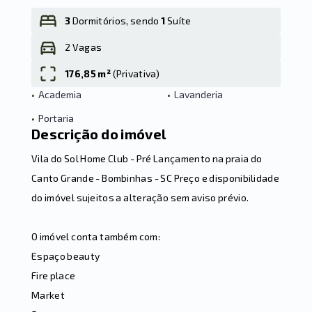
3
Dormitórios, sendo
1
Suíte
2 Vagas
Leaflet
176,85 m²
(
Privativa
)
•
Academia
•
Lavanderia
•
Portaria
Descrição do imóvel
Vila do Sol Home Club - Pré Lançamento na praia do
Canto Grande - Bombinhas - SC Preço e disponibilidade
do imóvel sujeitos a alteração sem aviso prévio.
O imóvel conta também com:
Espaço beauty
Fire place
Market