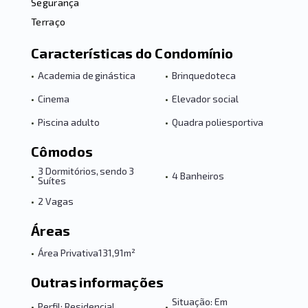
Segurança
Terraço
Características do Condomínio
•
Academia de ginástica
•
Brinquedoteca
•
Cinema
•
Elevador social
•
Piscina adulto
•
Quadra poliesportiva
Cômodos
3 Dormitórios, sendo 3
•
•
4 Banheiros
Suítes
•
2 Vagas
Áreas
•
Área Privativa
131,91m²
Outras informações
Situação: Em
•
Perfil: Residencial
•