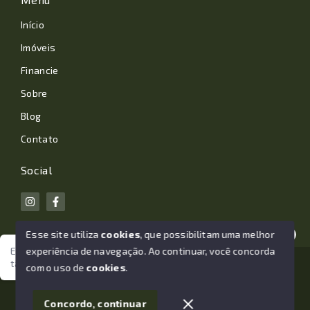
Início
Imóveis
Financie
Sobre
Blog
Contato
Social
Esse site utiliza
cookies
, que possibilitam uma melhor
experiência de navegação.
Ao continuar, você concorda
Estamos aqui para te ajudar. Vamos juntos nessa jornada
tão importante da sua vida?
© Copyright 2026 - João Losano Corretor de Imóveis -
com o uso de
cookies
.
Todos os direitos reservados
1
Concordo, continuar
SITE PARA IMOBILIARIA