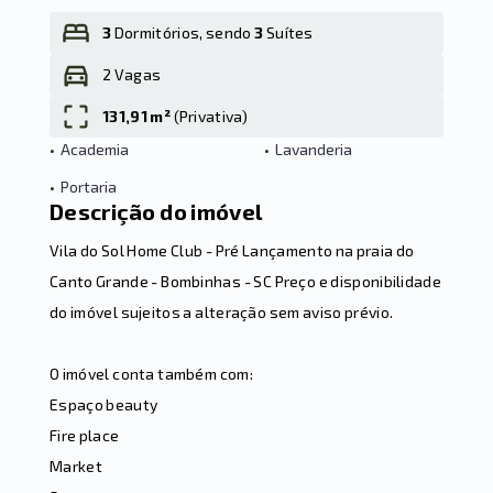
3
Dormitórios, sendo
3
Suítes
2 Vagas
Leaflet
131,91 m²
(
Privativa
)
•
Academia
•
Lavanderia
•
Portaria
Descrição do imóvel
Vila do Sol Home Club - Pré Lançamento na praia do
Canto Grande - Bombinhas - SC Preço e disponibilidade
do imóvel sujeitos a alteração sem aviso prévio.
O imóvel conta também com:
Espaço beauty
Fire place
Market