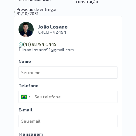
construção
Previsão de entrega:
•
31/10/2031
João Losano
CRECI -
42494
(41) 98794-5445
joao.losano91@gmail.com
Nome
Telefone
E-mail
Mensagem