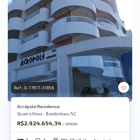
Ref.:
O-17917-31856
Acrópole Residence
Quatro Ilhas - Bombinhas/SC
R$2.924.654,34
/ 
VENDA