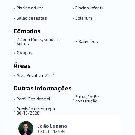
•
Piscina adulto
•
Piscina infantil
•
Salão de festas
•
Solarium
Cômodos
2 Dormitórios, sendo 2
•
•
3 Banheiros
Suítes
•
2 Vagas
Áreas
•
Área Privativa
125m²
Outras informações
Situação: Em
•
Perfil: Residencial
•
construção
Previsão de entrega:
•
30/10/2028
João Losano
CRECI -
42494