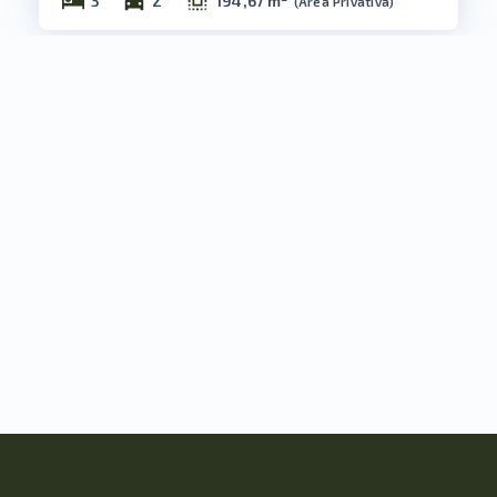
3
2
194,67 m²
(
Área Privativa
)