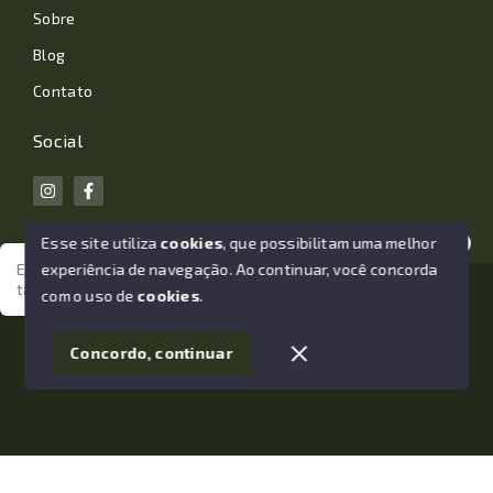
Sobre
Blog
Contato
Social
Esse site utiliza
cookies
, que possibilitam uma melhor
experiência de navegação.
Ao continuar, você concorda
Estamos aqui para te ajudar. Vamos juntos nessa jornada
tão importante da sua vida?
© Copyright 2026 - João Losano Corretor de Imóveis -
com o uso de
cookies
.
Todos os direitos reservados
1
Concordo, continuar
SITE PARA IMOBILIARIA
Início
Histórico
Favoritos