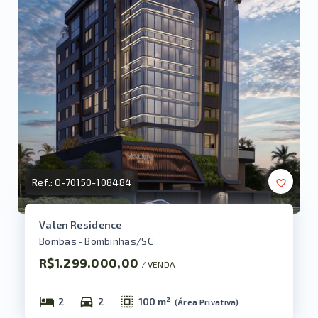
Ref.:
O-70150-108484
Valen Residence
Bombas - Bombinhas/SC
R$1.299.000,00
/ 
VENDA
2
2
100 m²
(
Área Privativa
)