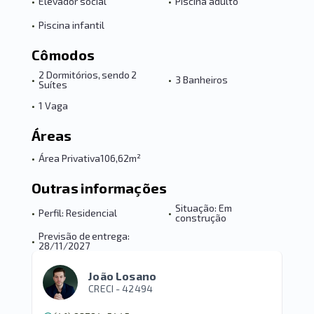
•
Elevador social
•
Piscina adulto
•
Piscina infantil
Cômodos
2 Dormitórios, sendo 2
•
•
3 Banheiros
Suítes
•
1 Vaga
Áreas
•
Área Privativa
106,62m²
Outras informações
Situação: Em
•
Perfil: Residencial
•
construção
Previsão de entrega:
•
28/11/2027
João Losano
CRECI -
42494