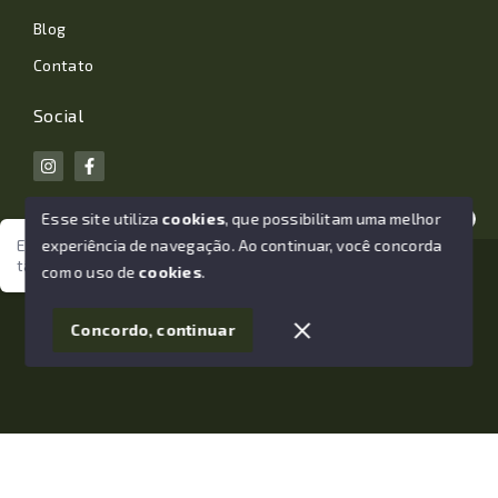
Blog
Contato
Social
Esse site utiliza
cookies
, que possibilitam uma melhor
experiência de navegação.
Ao continuar, você concorda
Estamos aqui para te ajudar. Vamos juntos nessa jornada
tão importante da sua vida?
© Copyright 2026 - João Losano Corretor de Imóveis -
com o uso de
cookies
.
Todos os direitos reservados
1
Concordo, continuar
SITE PARA IMOBILIARIA
Início
Histórico
Favoritos