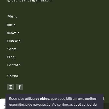
joao.losano91@gmail.com
Menu
Início
Imóveis
Financie
Sobre
Blog
Contato
Social
Esse site utiliza
cookies
, que possibilitam uma melhor
experiência de navegação.
Ao continuar, você concorda
Estamos aqui para te ajudar. Vamos juntos nessa jornada
tão importante da sua vida?