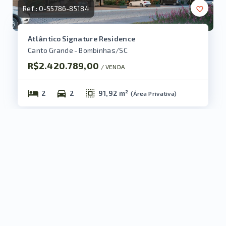
Ref.:
O-55786-85184
Atlântico Signature Residence
Canto Grande - Bombinhas/SC
R$2.420.789,00
/ 
VENDA
2
2
91,92 m²
(
Área Privativa
)