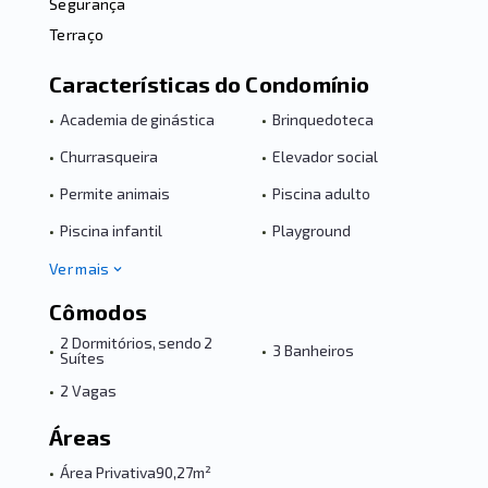
Segurança
Terraço
Características do Condomínio
•
Academia de ginástica
•
Brinquedoteca
•
Churrasqueira
•
Elevador social
•
Permite animais
•
Piscina adulto
•
Piscina infantil
•
Playground
Ver mais
Cômodos
2 Dormitórios, sendo 2
•
•
3 Banheiros
Suítes
•
2 Vagas
Áreas
•
Área Privativa
90,27m²