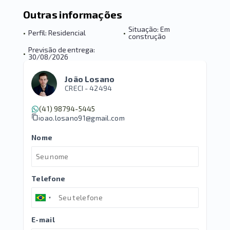
Outras informações
Situação: Em
•
Perfil: Residencial
•
construção
Previsão de entrega:
•
30/08/2026
João Losano
CRECI -
42494
(41) 98794-5445
joao.losano91@gmail.com
Nome
Telefone
E-mail