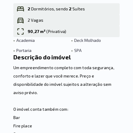
2
Dormitórios, sendo
2
Suítes
2 Vagas
Leaflet
90,27 m²
(
Privativa
)
•
Academia
•
Deck Molhado
•
Portaria
•
SPA
Descrição do imóvel
Um empreendimento completo com toda segurança,
conforto e lazer que você merece. Preço e
disponibilidade do imóvel sujeitos a alteração sem
aviso prévio.
O imóvel conta também com:
Bar
Fire place