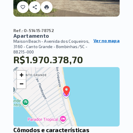
Ref.:
O-51415-78752
Apartamento
Ver no mapa
Maison Beach -
Avenida dos Coqueiros,
3160 - Canto Grande - Bombinhas/SC
-
88215-000
R$1.970.378,70
+
−
Cômodos e características