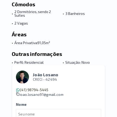
Cômodos
2 Dormitórios, sendo 2
•
•
3 Banheiros
Suítes
•
2 Vagas
Áreas
•
Área Privativa
91,05m²
Outras informações
•
Perfil: Residencial
•
Situação: Novo
João Losano
CRECI -
42494
(41) 98794-5445
joao.losano91@gmail.com
Nome