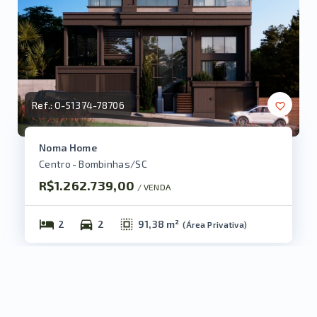
Ref.:
O-51374-78706
Noma Home
Centro - Bombinhas/SC
R$1.262.739,00
/ 
VENDA
2
2
91,38 m²
(
Área Privativa
)