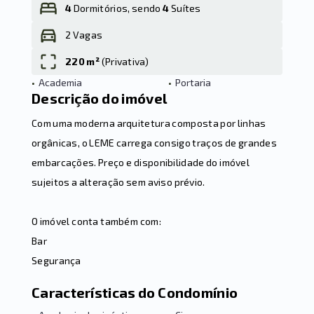
4
Dormitórios, sendo
4
Suítes
2 Vagas
Leaflet
220 m²
(
Privativa
)
•
Academia
•
Portaria
Descrição do imóvel
Com uma moderna arquitetura composta por linhas
orgânicas, o LEME carrega consigo traços de grandes
embarcações. Preço e disponibilidade do imóvel
sujeitos a alteração sem aviso prévio.
O imóvel conta também com:
Bar
Segurança
Características do Condomínio