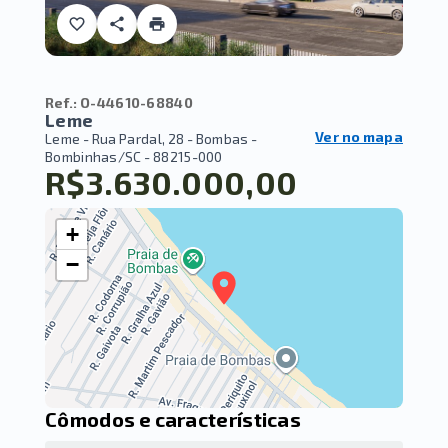
Ref.:
O-44610-68840
Leme
Ver no mapa
Leme -
Rua Pardal, 28 - Bombas -
Bombinhas/SC
- 88215-000
R$3.630.000,00
+
−
Cômodos e características