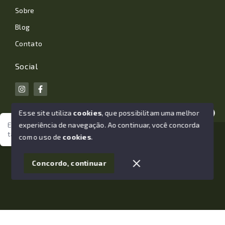
Sobre
Blog
Contato
Social
Esse site utiliza
cookies
, que possibilitam uma melhor
experiência de navegação.
Ao continuar, você concorda
Estamos aqui para te ajudar. Vamos juntos nessa jornada
tão importante da sua vida?
© Copyright 2026 - João Losano Corretor de Imóveis -
com o uso de
cookies
.
Todos os direitos reservados
1
Concordo, continuar
SITE PARA IMOBILIARIA
Início
Histórico
Favoritos