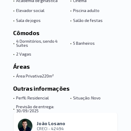
•
Academia de ginástica
•
Cinema
•
Elevador social
•
Piscina adulto
•
Sala de jogos
•
Salão de festas
Cômodos
4 Dormitórios, sendo 4
•
•
5 Banheiros
Suítes
•
2 Vagas
Áreas
•
Área Privativa
220m²
Outras informações
•
Perfil: Residencial
•
Situação: Novo
Previsão de entrega:
•
30/09/2025
João Losano
CRECI -
42494