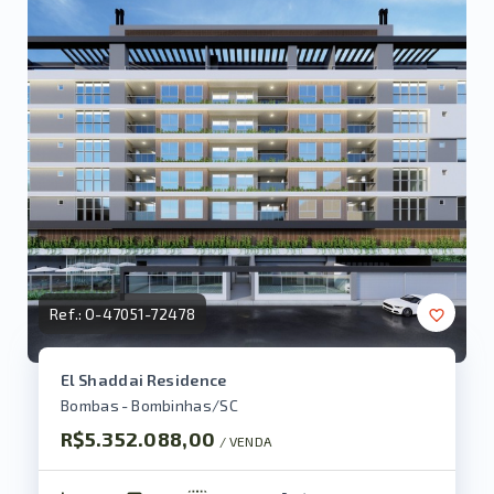
Ref.:
O-47051-72478
El Shaddai Residence
Bombas - Bombinhas/SC
R$5.352.088,00
/ 
VENDA