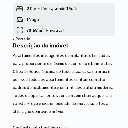
2
Dormitórios, sendo
1
Suíte
1 Vaga
Leaflet
70,68 m²
(
Privativa
)
•
Portaria
Descrição do imóvel
Apartamentos inteligentes com plantas otimizadas
para proporcionar o máximo de conforto e bem-estar.
O Beach House é acima de tudo a sua casa na praia e
por isso todos os apartamentos contam com alto
padrão de acabamento e uma infraestrutura moderna.
Todos os apartamentos contam com churrasqueira a
carvão. Preço e disponibilidade do imóvel sujeitos a
alteração sem aviso prévio.
O imóvel conta também com: