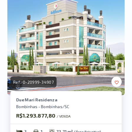
Ref.:
O-20999-34907
Due Mari Residenza
Bombinhas - Bombinhas/SC
R$1.293.877,80
/ 
VENDA
2
1
72,71 m²
(
Área Privativa
)