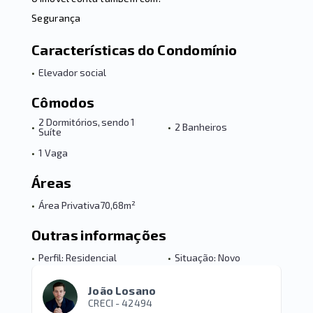
Segurança
Características do Condomínio
•
Elevador social
Cômodos
2 Dormitórios, sendo 1
•
•
2 Banheiros
Suíte
•
1 Vaga
Áreas
•
Área Privativa
70,68m²
Outras informações
•
Perfil: Residencial
•
Situação: Novo
João Losano
CRECI -
42494