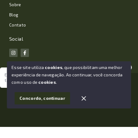
Sobre
Blog
Contato
Social
Esse site utiliza
cookies
, que possibilitam uma melhor
experiência de navegação.
Ao continuar, você concorda
Estamos aqui para te ajudar. Vamos juntos nessa jornada
tão importante da sua vida?
© Copyright 2026 - João Losano Corretor de Imóveis -
com o uso de
cookies
.
Todos os direitos reservados
1
Concordo, continuar
SITE PARA IMOBILIARIA
Início
Histórico
Favoritos