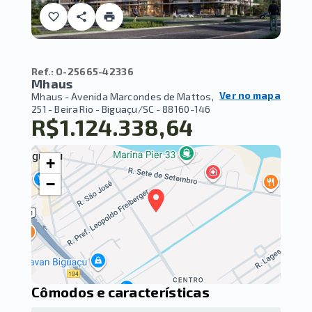
Ref.:
O-25665-42336
Mhaus
Ver no mapa
Mhaus -
Avenida Marcondes de Mattos,
251 - Beira Rio - Biguaçu/SC
- 88160-146
R$1.124.338,64
+
−
Cômodos e características