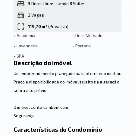
3
Dormitórios, sendo
3
Suítes
2 Vagas
Leaflet
119,70 m²
(
Privativa
)
•
Academia
•
Deck Molhado
•
Lavanderia
•
Portaria
•
SPA
Descrição do imóvel
Um empreendimento planejado para oferecer o melhor.
Preço e disponibilidade do imóvel sujeitos a alteração
sem aviso prévio.
O imóvel conta também com:
Segurança
Características do Condomínio