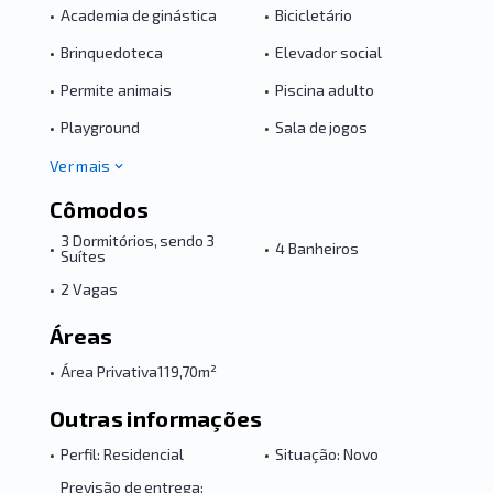
•
Academia de ginástica
•
Bicicletário
•
Brinquedoteca
•
Elevador social
•
Permite animais
•
Piscina adulto
•
Playground
•
Sala de jogos
Ver mais
Cômodos
3 Dormitórios, sendo 3
•
•
4 Banheiros
Suítes
•
2 Vagas
Áreas
•
Área Privativa
119,70m²
Outras informações
•
Perfil: Residencial
•
Situação: Novo
Previsão de entrega: