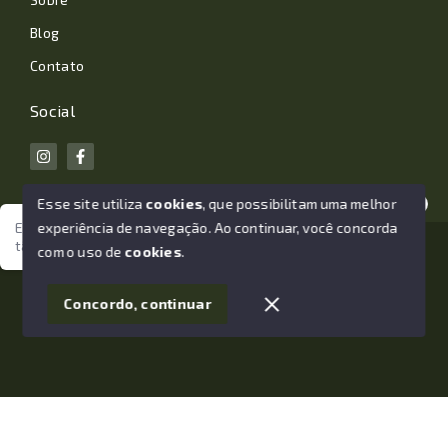
Blog
Contato
Social
Esse site utiliza
cookies
, que possibilitam uma melhor
experiência de navegação.
Ao continuar, você concorda
Estamos aqui para te ajudar. Vamos juntos nessa jornada
tão importante da sua vida?
© Copyright 2026 - João Losano Corretor de Imóveis -
com o uso de
cookies
.
Todos os direitos reservados
1
Concordo, continuar
SITE PARA IMOBILIARIA
Início
Histórico
Favoritos