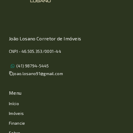
João Losano Corretor de Imóveis
CNPJ - 46.505.353/0001-44
(41) 98794-5445
joao.losano91@gmail.com
Menu
Início
Imóveis
Financie
Sobre