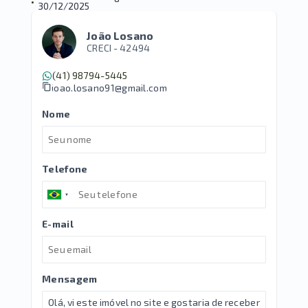
•
30/12/2025
João Losano
CRECI -
42494
(41) 98794-5445
joao.losano91@gmail.com
Nome
Telefone
E-mail
Mensagem