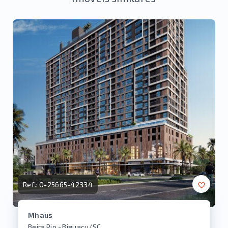
Ref.:
O-25665-42334
Mhaus
Beira Rio - Biguaçu/SC