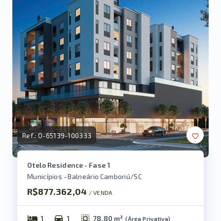
Ref.:
O-65139-100333
Otelo Residence - Fase 1
Municípios - Balneário Camboriú/SC
R$877.362,04
/ 
VENDA
1
1
78,80 m²
(
Área Privativa
)