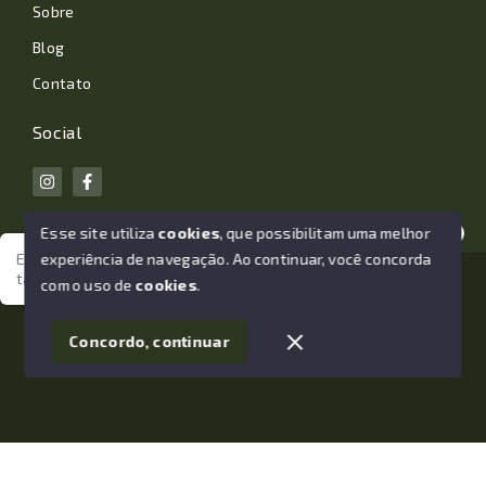
Sobre
Blog
Contato
Social
Esse site utiliza
cookies
, que possibilitam uma melhor
experiência de navegação.
Ao continuar, você concorda
Estamos aqui para te ajudar. Vamos juntos nessa jornada
tão importante da sua vida?
© Copyright 2026 - João Losano Corretor de Imóveis -
com o uso de
cookies
.
Todos os direitos reservados
1
Concordo, continuar
SITE PARA IMOBILIARIA
Início
Histórico
Favoritos