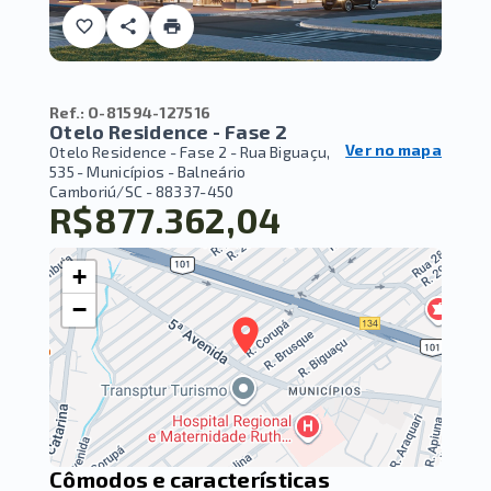
Ref.:
O-81594-127516
Otelo Residence - Fase 2
Ver no mapa
Otelo Residence - Fase 2 -
Rua Biguaçu,
535 - Municípios - Balneário
Camboriú/SC
- 88337-450
R$877.362,04
+
−
Cômodos e características