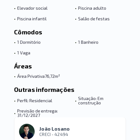
•
Elevador social
•
Piscina adulto
•
Piscina infantil
•
Salão de festas
Cômodos
•
1 Dormitório
•
1 Banheiro
•
1 Vaga
Áreas
•
Área Privativa
76,72m²
Outras informações
Situação: Em
•
Perfil: Residencial
•
construção
Previsão de entrega:
•
31/12/2027
João Losano
CRECI -
42494