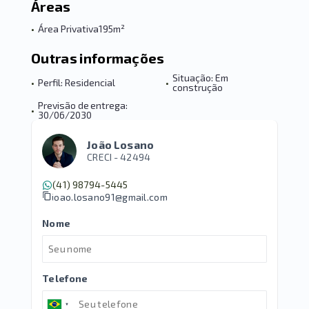
Áreas
•
Área Privativa
195m²
Outras informações
Situação: Em
•
Perfil: Residencial
•
construção
Previsão de entrega:
•
30/06/2030
João Losano
CRECI -
42494
(41) 98794-5445
joao.losano91@gmail.com
Nome
Telefone