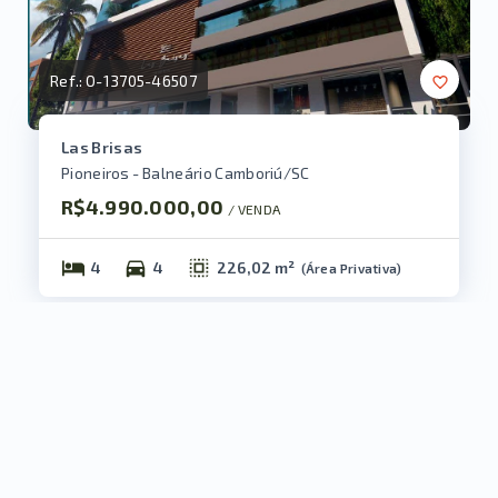
Ref.:
O-13705-46507
Las Brisas
Pioneiros - Balneário Camboriú/SC
R$4.990.000,00
/ 
VENDA
4
4
226,02 m²
(
Área Privativa
)