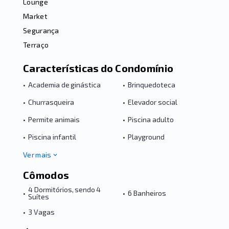
Lounge
Market
Segurança
Terraço
Características do Condomínio
•
Academia de ginástica
•
Brinquedoteca
•
Churrasqueira
•
Elevador social
•
Permite animais
•
Piscina adulto
•
Piscina infantil
•
Playground
Ver mais
Cômodos
4 Dormitórios, sendo 4
•
•
6 Banheiros
Suítes
•
3 Vagas