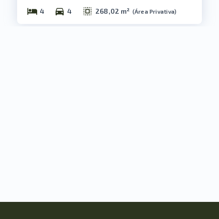
4
4
268,02 m²
(
Área Privativa
)