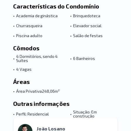
Características do Condomínio
•
Academia de ginástica
•
Brinquedoteca
•
Churrasqueira
•
Elevador social
•
Piscina adulto
•
Salão de festas
Cômodos
4 Dormitórios, sendo 4
•
•
6 Banheiros
Suítes
•
4 Vagas
Áreas
•
Área Privativa
248,06m²
Outras informações
Situação: Em
•
Perfil: Residencial
•
construção
João Losano