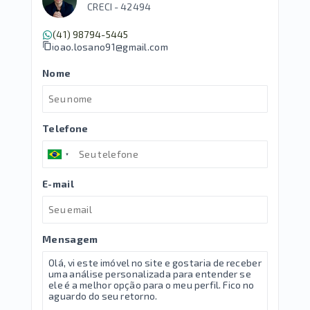
CRECI -
42494
(41) 98794-5445
joao.losano91@gmail.com
Nome
Telefone
E-mail
Mensagem