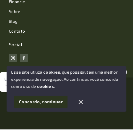
Financie
Sobre
Blog
Contato
Social
Esse site utiliza
cookies
, que possibilitam uma melhor
experiência de navegação.
Ao continuar, você concorda
Estamos aqui para te ajudar. Vamos juntos nessa jornada
tão importante da sua vida?
© Copyright 2026 - João Losano Corretor de Imóveis -
com o uso de
cookies
.
Todos os direitos reservados
1
Concordo, continuar
SITE PARA IMOBILIARIA