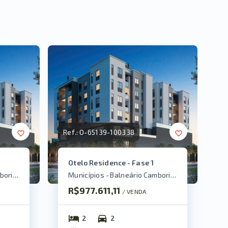
Ref.:
O-65139-100338
Otelo Residence - Fase 1
Municípios - Balneário Camboriú/SC
Municípios - Balneário Camboriú/SC
R$977.611,11
/ 
VENDA
2
2