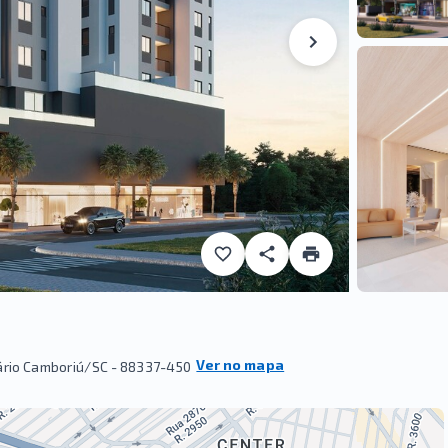
Ver no mapa
eário Camboriú/SC
- 88337-450