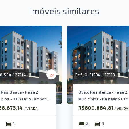
Imóveis similares
81594-127514
Ref.:
O-81594-127518
 Residence - Fase 2
Otelo Residence - Fase 2
Municípios - Balneário Camboriú/SC
68.673,14
R$800.884,81
/ 
VENDA
/ 
VENDA
1
2
1