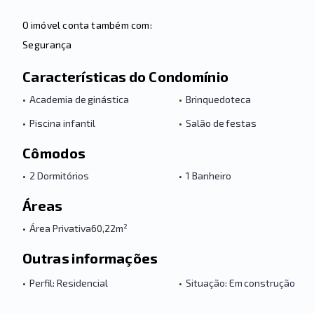
O imóvel conta também com:
Segurança
Características do Condomínio
•
Academia de ginástica
•
Brinquedoteca
•
Piscina infantil
•
Salão de festas
Cômodos
•
2 Dormitórios
•
1 Banheiro
Áreas
•
Área Privativa
60,22m²
Outras informações
•
Perfil: Residencial
•
Situação: Em construção