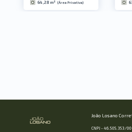
64,28 m²
6
(
Área Privativa
)
João Losano Corre
CNPJ - 46.505.353/0