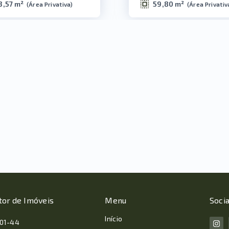
3,57 m²
59,80 m²
(
Área Privativa
)
(
Área Privativ
tor de Imóveis
Menu
Socia
Início
001-44