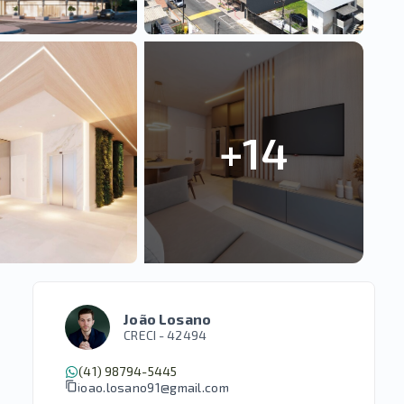
+
14
João Losano
CRECI -
42494
(41) 98794-5445
joao.losano91@gmail.com