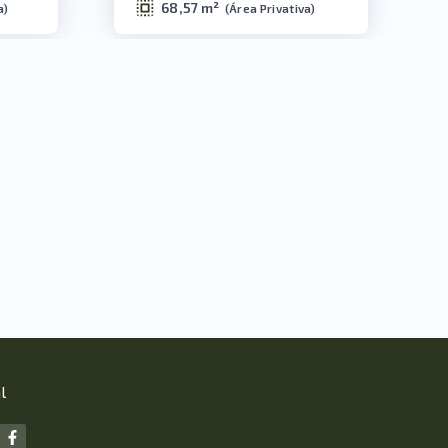
68,57 m²
a
)
(
Área Privativa
)
l