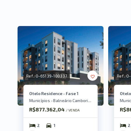
Ref.:
O-65139-100337
Ref.:
O-
Otelo Residence - Fase 1
Otelo
Municípios - Balneário Camboriú/SC
R$877.362,04
R$8
/ 
VENDA
2
1
2