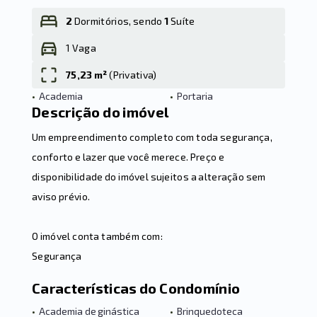
2
Dormitórios, sendo
1
Suíte
1 Vaga
Leaflet
75,23 m²
(
Privativa
)
•
Academia
•
Portaria
Descrição do imóvel
Um empreendimento completo com toda segurança,
conforto e lazer que você merece. Preço e
disponibilidade do imóvel sujeitos a alteração sem
aviso prévio.
O imóvel conta também com:
Segurança
Características do Condomínio
•
Academia de ginástica
•
Brinquedoteca