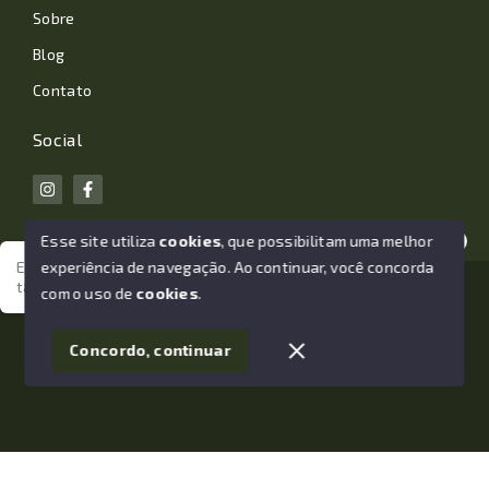
Sobre
Blog
Contato
Social
Esse site utiliza
cookies
, que possibilitam uma melhor
experiência de navegação.
Ao continuar, você concorda
Estamos aqui para te ajudar. Vamos juntos nessa jornada
tão importante da sua vida?
© Copyright 2026 - João Losano Corretor de Imóveis -
com o uso de
cookies
.
Todos os direitos reservados
1
Concordo, continuar
SITE PARA IMOBILIARIA
Início
Histórico
Favoritos