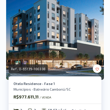
Ref.:
O-65139-100338
Otelo Residence - Fase 1
Municípios - Balneário Camboriú/SC
R$977.611,11
/ 
VENDA