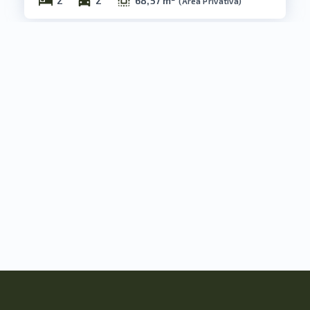
2
2
68,57 m²
(
Área Privativa
)