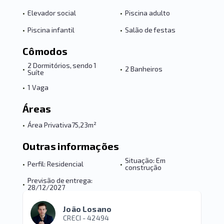
•
Elevador social
•
Piscina adulto
•
Piscina infantil
•
Salão de festas
Cômodos
2 Dormitórios, sendo 1
•
•
2 Banheiros
Suíte
•
1 Vaga
Áreas
•
Área Privativa
75,23m²
Outras informações
Situação: Em
•
Perfil: Residencial
•
construção
Previsão de entrega:
•
28/12/2027
João Losano
CRECI -
42494