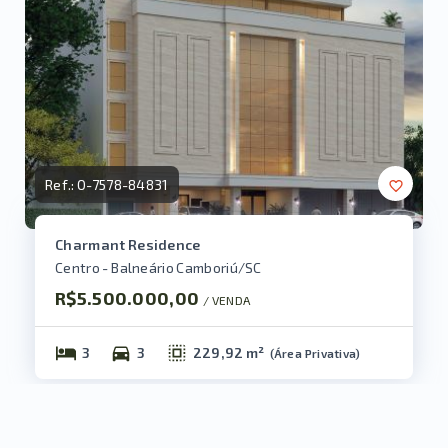
Ref.:
O-7578-84831
Charmant Residence
Centro - Balneário Camboriú/SC
R$5.500.000,00
/ 
VENDA
3
3
229,92 m²
(
Área Privativa
)