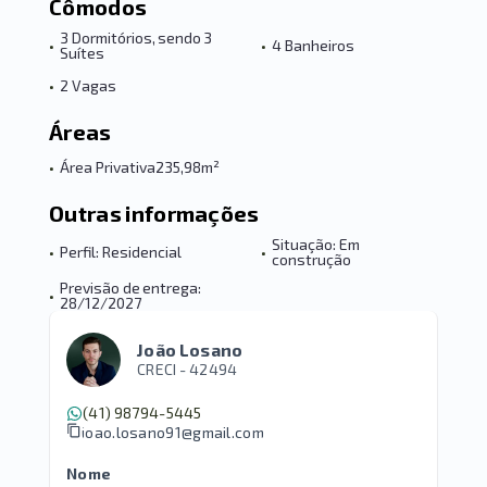
Cômodos
3 Dormitórios, sendo 3
•
•
4 Banheiros
Suítes
•
2 Vagas
Áreas
•
Área Privativa
235,98m²
Outras informações
Situação: Em
•
Perfil: Residencial
•
construção
Previsão de entrega:
•
28/12/2027
João Losano
CRECI -
42494
(41) 98794-5445
joao.losano91@gmail.com
Nome