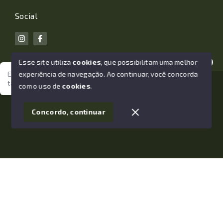
Social
Esse site utiliza
cookies
, que possibilitam uma melhor
experiência de navegação.
Ao continuar, você concorda
Estamos aqui para te ajudar. Vamos juntos nessa jornada
tão importante da sua vida?
© Copyright 2026 - João Losano Corretor de Imóveis -
com o uso de
cookies
.
Todos os direitos reservados
1
Concordo, continuar
SITE PARA IMOBILIARIA
Início
Histórico
Favoritos