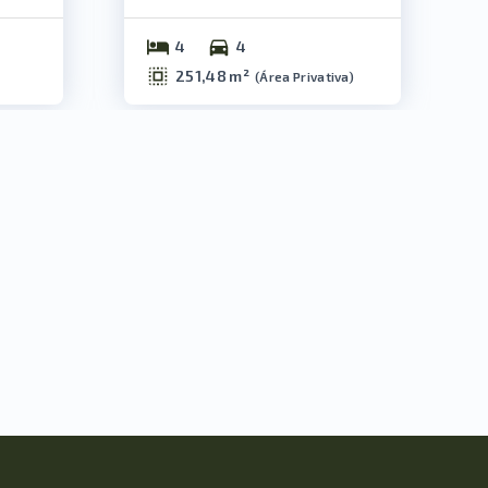
4
4
251,48 m²
(
Área Privativa
)