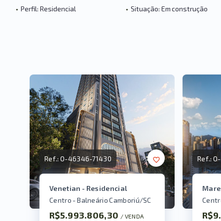
•
Perfil: Residencial
•
Situação: Em construção
Ref.:
O-46346-71430
Ref.:
O-
Venetian - Residencial
Mare
Centro - Balneário Camboriú/SC
Centr
R$5.993.806,30
R$9
/ 
VENDA