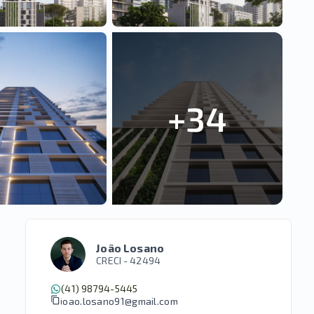
+
34
João Losano
CRECI -
42494
(41) 98794-5445
joao.losano91@gmail.com