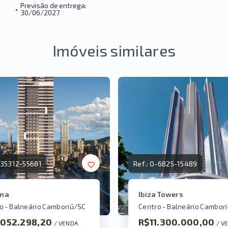
Previsão de entrega:
•
30/06/2027
Imóveis similares
35312-55681
Ref.:
O-6825-15489
na
Ibiza Towers
o - Balneário Camboriú/SC
Centro - Balneário Cambor
.052.298,20
R$11.300.000,00
/ 
VENDA
/ 
V