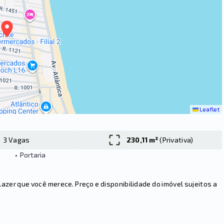
Leaflet
3 Vagas
230,11 m²
(
Privativa
)
•
Portaria
er que você merece. Preço e disponibilidade do imóvel sujeitos a