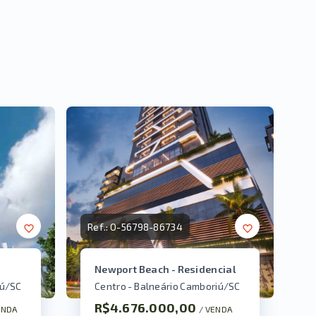
Ref.:
O-56798-86734
Newport Beach - Residencial
iú/SC
Centro - Balneário Camboriú/SC
R$4.676.000,00
ENDA
/ 
VENDA