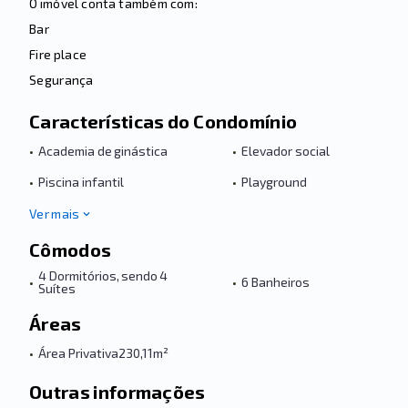
O imóvel conta também com:
Bar
Fire place
Segurança
Características do Condomínio
•
Academia de ginástica
•
Elevador social
•
Piscina infantil
•
Playground
Ver mais
Cômodos
4 Dormitórios, sendo 4
•
•
6 Banheiros
Suítes
Áreas
•
Área Privativa
230,11m²
Outras informações