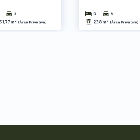
3
4
4
51,77 m²
238 m²
(
Área Privativa
)
(
Área Privativa
)