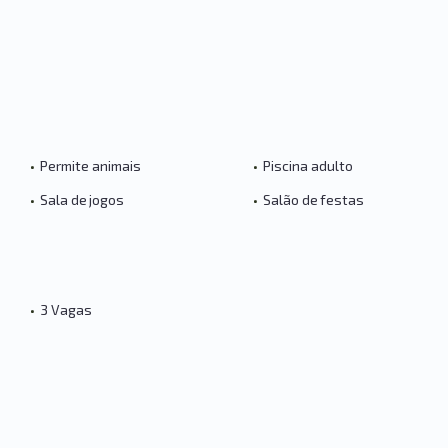
•
Permite animais
•
Piscina adulto
•
Sala de jogos
•
Salão de festas
•
3 Vagas