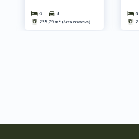
4
3
4
235,79 m²
2
(
Área Privativa
)