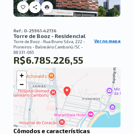
Ref.:
O-25961-42736
Torre de Booz - Residencial
Ver no mapa
Torre de Booz -
Rua Bruno Silva, 222 -
Pioneiros - Balneário Camboriú/SC
-
88331-065
R$6.785.226,55
+
−
Cômodos e características