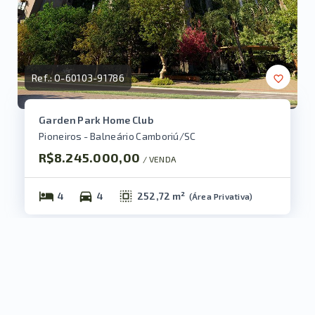
Ref.:
O-60103-91786
Garden Park Home Club
Pioneiros - Balneário Camboriú/SC
R$8.245.000,00
/ 
VENDA
4
4
252,72 m²
(
Área Privativa
)