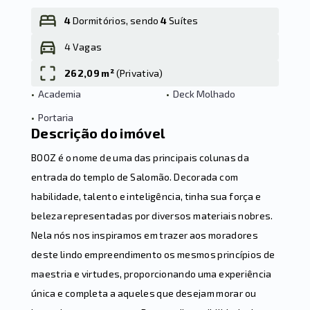
4
Dormitórios, sendo
4
Suítes
4 Vagas
Leaflet
262,09 m²
(
Privativa
)
•
Academia
•
Deck Molhado
•
Portaria
Descrição do imóvel
BOOZ é o nome de uma das principais colunas da
entrada do templo de Salomão. Decorada com
habilidade, talento e inteligência, tinha sua força e
beleza representadas por diversos materiais nobres.
Nela nós nos inspiramos em trazer aos moradores
deste lindo empreendimento os mesmos princípios de
maestria e virtudes, proporcionando uma experiência
única e completa a aqueles que desejam morar ou