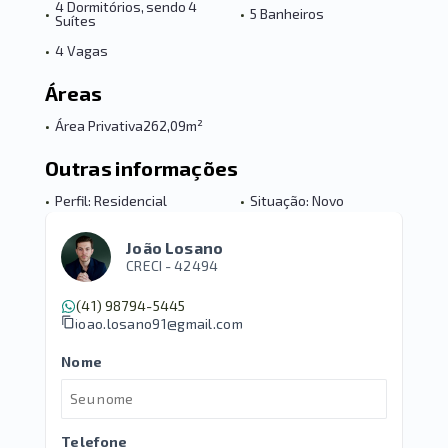
4 Dormitórios, sendo 4
•
•
5 Banheiros
Suítes
•
4 Vagas
Áreas
•
Área Privativa
262,09m²
Outras informações
•
Perfil: Residencial
•
Situação: Novo
João Losano
CRECI -
42494
(41) 98794-5445
joao.losano91@gmail.com
Nome
Telefone