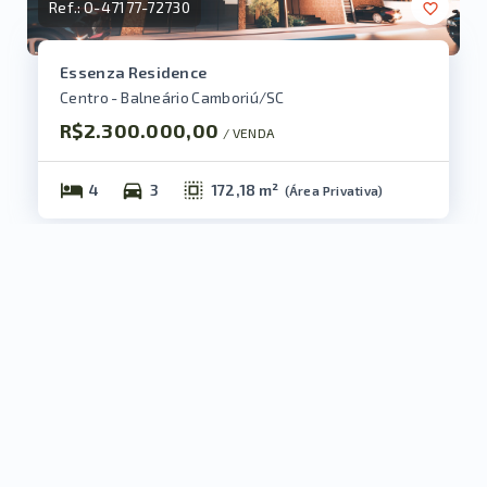
Ref.:
O-47177-72730
Essenza Residence
Centro - Balneário Camboriú/SC
R$2.300.000,00
/ 
VENDA
4
3
172,18 m²
(
Área Privativa
)