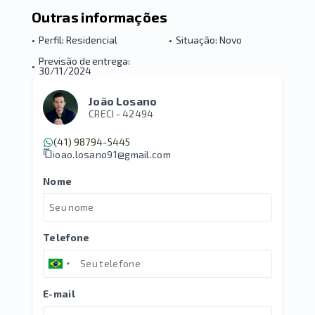
Outras informações
•
Perfil: Residencial
•
Situação: Novo
Previsão de entrega:
•
30/11/2024
João Losano
CRECI -
42494
(41) 98794-5445
joao.losano91@gmail.com
Nome
Telefone
E-mail