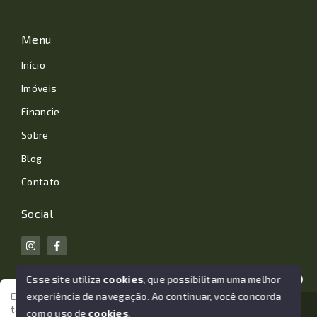
Menu
Início
Imóveis
Financie
Sobre
Blog
Contato
Social
Esse site utiliza
cookies
, que possibilitam uma melhor
experiência de navegação.
Ao continuar, você concorda
Estamos aqui para te ajudar. Vamos juntos nessa jornada
tão importante da sua vida?
© Copyright 2026 - João Losano Corretor de Imóveis -
com o uso de
cookies
.