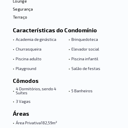
Lounge
Segurança
Terraço
Características do Condomínio
•
Academia de ginástica
•
Brinquedoteca
•
Churrasqueira
•
Elevador social
•
Piscina adulto
•
Piscina infantil
•
Playground
•
Salão de festas
Cômodos
4 Dormitórios, sendo 4
•
•
5 Banheiros
Suítes
•
3 Vagas
Áreas
•
Área Privativa
182,59m²