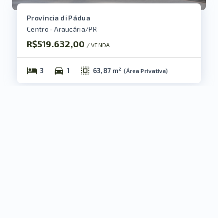
Província di Pádua
Centro - Araucária/PR
R$519.632,00
/ 
VENDA
3
1
63,87 m²
(
Área Privativa
)