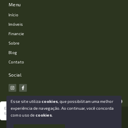
Menu
Início
Imóveis
Financie
Sobre
Blog
Contato
Social
Esse site utiliza
cookies
, que possibilitam uma melhor
experiência de navegação.
Ao continuar, você concorda
Estamos aqui para te ajudar. Vamos juntos nessa jornada
tão importante da sua vida?
© Copyright 2026 - João Losano Corretor de Imóveis -
com o uso de
cookies
.
Todos os direitos reservados
1