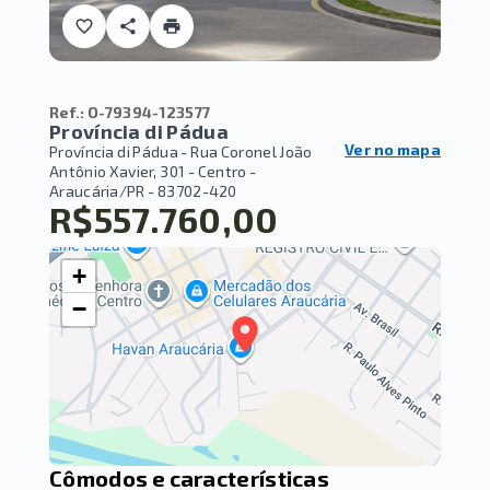
Ref.:
O-79394-123577
Província di Pádua
Ver no mapa
Província di Pádua -
Rua Coronel João
Antônio Xavier, 301 - Centro -
Araucária/PR
- 83702-420
R$557.760,00
+
−
Cômodos e características