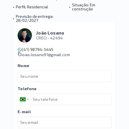
Situação: Em
•
Perfil: Residencial
•
construção
Previsão de entrega:
•
28/02/2027
João Losano
CRECI -
42494
(41) 98794-5445
joao.losano91@gmail.com
Nome
Telefone
E-mail