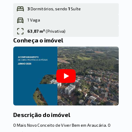
3
Dormitórios, sendo
1
Suíte
1 Vaga
Leaflet
63,87 m²
(
Privativa
)
Conheça o imóvel
Descrição do imóvel
O Mais Novo Conceito de Viver Bem em Araucária. O